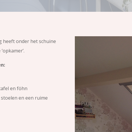
g heeft onder het schuine
e ‘opkamer’.
en:
tafel en föhn
 stoelen en een ruime