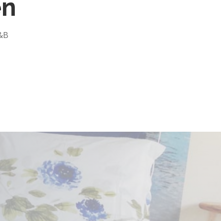
en
B&B