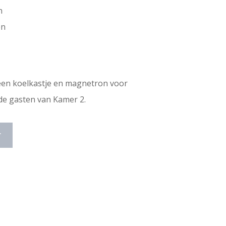
n
en
 een koelkastje en magnetron voor
de gasten van Kamer 2.
r